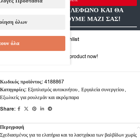
ιλογές Προστασία
ΑΦΗΣΤΕ ΜΑΣ ΤΗΛΕΦΩΝΟ ΚΑΙ ΘΑ
ΕΠΙΚΟΙΝΩΝΗΣΟΥΜΕ ΜΑΖΙ ΣΑΣ!
οίηση όλων
Compare
Add to wishlist
ουν όλα
12
People watching this product now!
Κωδικός προϊόντος:
4188867
Κατηγορίες:
Εξοπλισμός αυτοκινήτου
,
Εργαλεία συνεργείου
,
Еξωλκείς για ρουλεμάν και ακρόμπαρα
Share:
Περιγραφή
Σχεδιασμένος για τα ελατήρια και τα λαστχάκια των βαλβίδων χωρίς