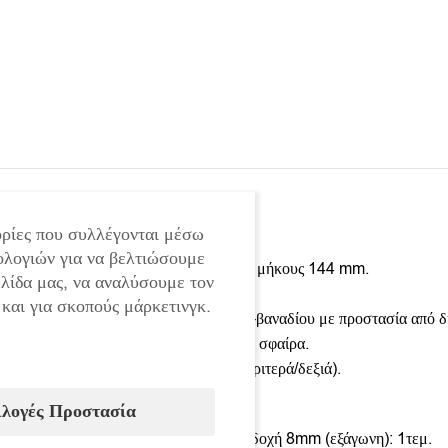
ρίες που συλλέγονται μέσω
ολογιών για να βελτιώσουμε
Κρουστικό κατσαβίδι FORCEKRAFT μήκους 144 mm.
ελίδα μας, να αναλύσουμε τον
Σετ 14 τεμάχια μύτες και 2 αντάπτορες.
 και για σκοπούς μάρκετινγκ.
Κατασκευασμένη από ατσάλι χρωμίου -βαναδίου με προστασία από 
Αντάπτορας 1/2″ τετράγωνο, ένωση με σφαίρα.
Δυνατότητα για αλλαγή κατεύθυνσης (αριτερά/δεξιά).
ιλογές Προστασία
Το σετ περιλαμβάνει:
– Σταυροκατσάβιδο PH2х35mm / υποδοχή 8mm (εξάγωνη): 1τεμ.