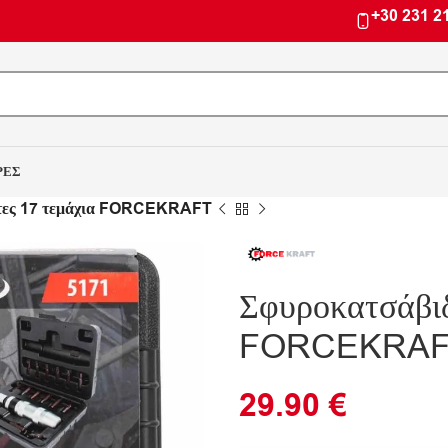
+30 231 2
ΡΕΣ
ύτες 17 τεμάχια FORCEKRAFT
Σφυροκατσάβιδ
FORCEKRA
29.90
€