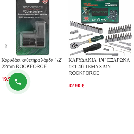
Καρυδάκι καθετήρα λάμδα 1/2“
ΚΑΡΥΔΑΚΙΑ 1/4” ΕΞΑΓΩΝΑ
22mm ROCKFORCE
ΣΕΤ 46 ΤΕΜΑΧΙΩΝ
ROCKFORCE
19.90
€
32.90
€
ΠΡΟΣΘΉΚΗ ΣΤΟ ΚΑΛΆΘΙ
ΠΡΟΣΘΉΚΗ ΣΤΟ ΚΑΛΆΘΙ
ΠΛΗΡΟΦΟΡΊΕΣ
ΧΡΗΣΙΜΟΙ ΣΥΝΔΕΣΜΟΙ
© 2026 Kingtools. Όλα τα δικαιώματα διατηρούνται