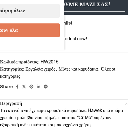
ΕΠΙΚΟΙΝΩΝΗΣΟΥΜΕ ΜΑΖΙ ΣΑΣ!
οίηση όλων
Compare
Add to wishlist
ουν όλα
7
People watching this product now!
Κωδικός προϊόντος:
HW2015
Κατηγορίες:
Εργαλεία χειρός
,
Μύτες και καρυδάκια
,
Όλες οι
κατηγορίες
Share:
Περιγραφή
Τα εκτεινόμενα έγχρωμα κρουστικά καρυδάκια Hawek από κράμα
χρωμίου-μολυβδαινίου υψηλής ποιότητας “Cr-Mo” παρέχουν
εξαιρετική ανθεκτικότητα και μακροχρόνια χρήση.