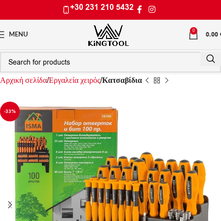
+30 231 210 5432
0
0.00
MENU
Αρχική σελίδα
Εργαλεία χειρός
Κατσαβίδια
-33%