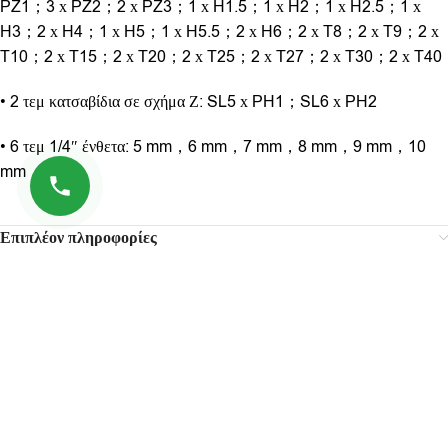
PZ1；3 х PZ2；2 х PZ3；1 х H1.5；1 х H2；1 х H2.5；1 х
H3；2 х H4；1 х H5；1 х H5.5；2 х H6；2 х T8；2 х T9；2 х
T10；2 х T15；2 х T20；2 х T25；2 х T27；2 х T30；2 х T40
• 2 τεμ κατσαβίδια σε σχήμα Ζ: SL5 х PH1；SL6 х PH2
• 6 τεμ 1/4″ ένθετα: 5 mm，6 mm，7 mm，8 mm，9 mm，10
mm
Επιπλέον πληροφορίες
Σχετικά προϊόντα
-38%
SOLD
OUT