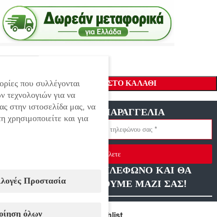
ορίες που συλλέγονται
ΠΡΟΣΘΉΚΗ ΣΤΟ ΚΑΛΆΘΙ
ν τεχνολογιών για να
ας στην ιστοσελίδα μας, να
ΓΡΗΓΟΡΗ ΠΑΡΑΓΓΕΛΙΑ
η χρησιμοποιείτε και για
Στείλετε
ΑΦΗΣΤΕ ΜΑΣ ΤΗΛΕΦΩΝΟ ΚΑΙ ΘΑ
ιλογές Προστασία
ΕΠΙΚΟΙΝΩΝΗΣΟΥΜΕ ΜΑΖΙ ΣΑΣ!
οίηση όλων
Compare
Add to wishlist