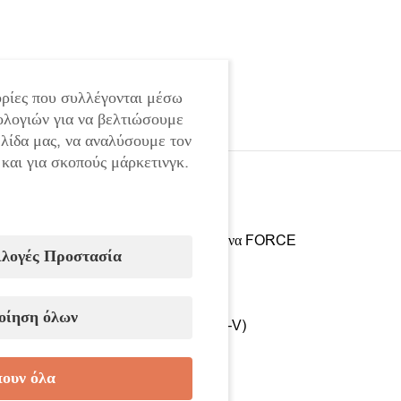
ρίες που συλλέγονται μέσω
ολογιών για να βελτιώσουμε
ελίδα μας, να αναλύσουμε τον
 και για σκοπούς μάρκετινγκ.
Σετ καρυδάκια 26 τεμαχίων 3/8″ εξάγωνα FORCE
ιλογές Προστασία
Παράμετροι:
• Καρυδάκια: Εξάγωνα
οίηση όλων
• Υλικό: Ατσάλι χρωμίου-βαναδίου (Cr-V)
• Μέγεθος σύνδεσης: 3/8″
ουν όλα
Στο σετ περιλαμβάνονται: