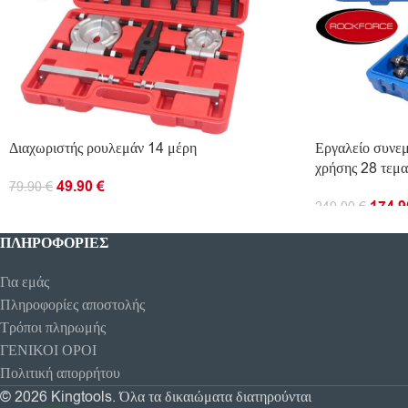
Διαχωριστής ρουλεμάν 14 μέρη
Εργαλείο συνεμ
χρήσης 28 τεμ
49.90
€
79.90
€
174.
249.90
€
ΔΙΑΒΆΣΤΕ ΠΕΡΙΣΣΌΤΕΡΑ
ΠΡΟΣΘΉΚΗ ΣΤ
ΠΛΗΡΟΦΟΡΊΕΣ
Για εμάς
Πληροφορίες αποστολής
Τρόποι πληρωμής
ΓΕΝΙΚΟΙ ΟΡΟΙ
Πολιτική απορρήτου
© 2026 Kingtools. Όλα τα δικαιώματα διατηρούνται