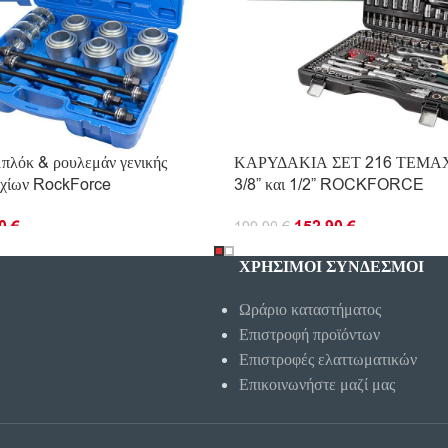
πλόκ & ρουλεμάν γενικής
ΚΑΡΥΔΑΚΙΑ ΣΕΤ 216 ΤΕΜΑΧΙ
αχίων RockForce
3/8” και 1/2” ROCKFORCE
90
€
152.90
€
199.90
€
Ο ΚΑΛΆΘΙ
ΠΡΟΣΘΉΚΗ ΣΤΟ ΚΑΛΆΘΙ
ΧΡΗΣΙΜΟΙ ΣΥΝΔΕΣΜΟΙ
Ωράριο καταστήματος
Επιστροφή προϊόντων
Επιστροφές ελαττωματικών
Επικοινωνήστε μαζί μας