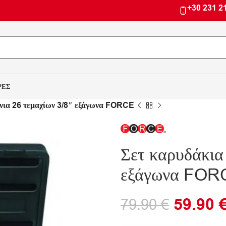
+30 231 2
ΡΕΣ
άνια 26 τεμαχίων 3/8″ εξάγωνα FORCE
Σετ καρυδάκια
εξάγωνα FOR
59.90
79.90
€