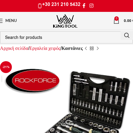
+30 231 210 5432
0
0.00
MENU
Αρχική σελίδα
Εργαλεία χειρός
Καστάνιες
-21%