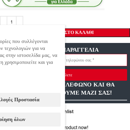
ΠΡΟΣΘΉΚΗ ΣΤΟ ΚΑΛΆΘΙ
ορίες που συλλέγονται
ν τεχνολογιών για να
ΓΡΗΓΟΡΗ ΠΑΡΑΓΓΕΛΙΑ
ας στην ιστοσελίδα μας, να
η χρησιμοποιείτε και για
Στείλετε
ΑΦΗΣΤΕ ΜΑΣ ΤΗΛΕΦΩΝΟ ΚΑΙ ΘΑ
ΕΠΙΚΟΙΝΩΝΗΣΟΥΜΕ ΜΑΖΙ ΣΑΣ!
ιλογές Προστασία
Compare
Add to wishlist
οίηση όλων
9
People watching this product now!