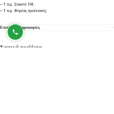
– 1 τεμ. Σπαστό 1/4;
– 1 τεμ. Φορέας προέκταση;
Επιπλέον πληροφορίες
Σχετικά προϊόντα
-29%
SOLD
OUT
Καρυδάκι καθετήρα λάμδα 1/2“
ΚΟΛΑΟΥΖΑ ΚΑΙ ΦΙΛΙΕΡΕΣ