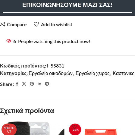
ΕΠΙΚΟΙΝΩΝΗΣΟΥΜΕ ΜΑΖΙ ΣΑΣ!
οίηση όλων
Compare
Add to wishlist
ουν όλα
6
People watching this product now!
Κωδικός προϊόντος:
H55831
Κατηγορίες:
Εργαλεία οικοδομών
,
Εργαλεία χειρός
,
Καστάνιες
Share:
Περιγραφή
Σετ κοπής σπειρωμάτων HAWEK με 4 κεφαλές – 1/2″, 3/4″, 1″, 1
1/4″ – Η ιδανική λύση για εύκολη και ακριβή κοπή σπειρωμάτων
σωλήνων, ακόμα και σε δύσκολα προσβάσιμα σημεία!