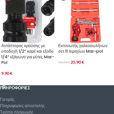
Οι κεφαλές είναι ταχείας αλλαγής και τοποθετούνται ή αφαιρούνται
χωρίς δυσκολία. Η κατεύθυνση περιστροφής της καστάνιας
ρυθμίζεται εύκολα και το εργαλείο παραδίδεται σε βαλίτσα. Διαθέτει
αποδεδειγμένη ποιότητα και εξαιρετικά χαρακτηριστικά κοπής
σπειρωμάτων, προσφέροντας άψογη κατεργασία του τεμαχίου και του
σπειρώματος.
Χαρακτηριστικά:
✅ Κεφαλές ταχείας αλλαγής – αλλάζονται εύκολα, χωρίς κόπο
✅ Άνετη καστάνια με ρυθμιζόμενη κατεύθυνση περιστροφής
✅ Ανθεκτική και πρακτική βαλίτσα για μεταφορά και αποθήκευση
✅ Άριστη ποιότητα και υψηλή αντοχή
Το σετ περιλαμβάνει:
• 4 κεφαλές κοπής σπειρωμάτων: 1/2″, 3/4″, 1″, 1 1/4″
• Καστάνια και προέκταση
• Πλαστική βαλίτσα