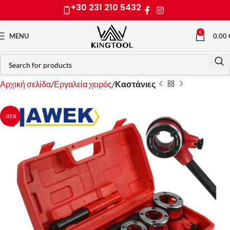
+30 231 210 5432
0
0.00
MENU
Αρχική σελίδα
Εργαλεία χειρός
Καστάνιες
-31%