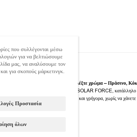
ρίες που συλλέγονται μέσω
ολογιών για να βελτιώσουμε
ελίδα μας, να αναλύσουμε τον
 και για σκοπούς μάρκετινγκ.
Κατά την παραγγελία παρακαλώ επιλέξτε χρώμα – Πράσινο, Κόκ
Ενισχυμένο αναδιπλούμενο κιόσκι της SOLAR FORCE, κατάλληλο για 
αποσυναρμολογείται εξαιρετικά εύκολα και γρήγορα, χωρίς να χάνετ
ιλογές Προστασία
Διαθέσιμα χρώματα:
οίηση όλων
Πράσινο
Κόκκινο