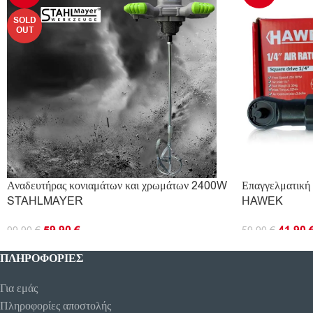
SOLD
OUT
Αναδευτήρας κονιαμάτων και χρωμάτων 2400W
Επαγγελματική
STAHLMAYER
HAWEK
59.90
€
41.90
99.90
€
59.90
€
ΔΙΑΒΆΣΤΕ ΠΕΡΙΣΣΌΤΕΡΑ
ΠΡΟΣΘΉΚΗ ΣΤ
ΠΛΗΡΟΦΟΡΊΕΣ
Για εμάς
Πληροφορίες αποστολής