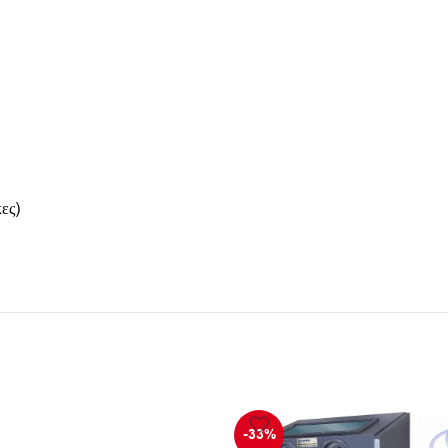
ες)
-33%