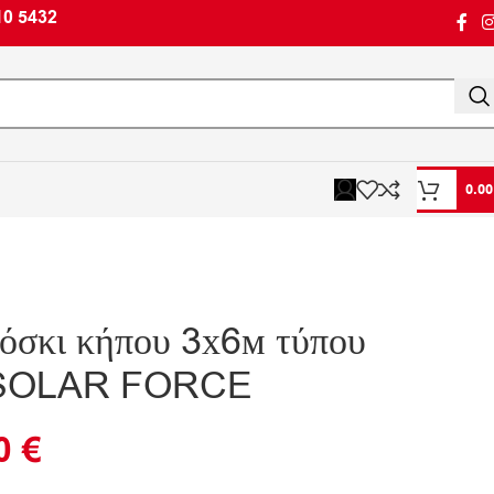
10 5432
0.0
όσκι κήπου 3х6м τύπου
α SOLAR FORCE
90
€