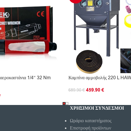
 αεροκαστάνια 1/4″ 32 Nm
Καμπίνα αμμοβολής 220 L HA
459.90
€
689.90
€
€
ΠΡΟΣΘΉΚΗ ΣΤΟ ΚΑΛΆΘΙ
Ο ΚΑΛΆΘΙ
ΧΡΗΣΙΜΟΙ ΣΥΝΔΕΣΜΟΙ
Ωράριο καταστήματος
Επιστροφή προϊόντων