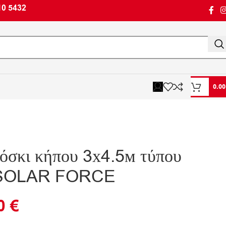
10 5432
0.0
όσκι κήπου 3х4.5м τύπου
α SOLAR FORCE
90
€