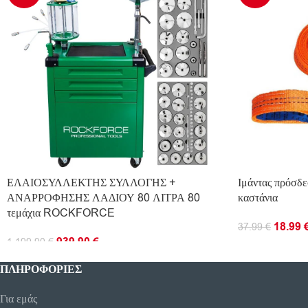
ΕΛΑΙΟΣΥΛΛΕΚΤΗΣ ΣΥΛΛΟΓΗΣ +
Ιμάντας πρόσδε
ΑΝΑΡΡΟΦΗΣΗΣ ΛΑΔΙΟΥ 80 ΛΙΤΡΑ 80
καστάνια
τεμάχια ROCKFORCE
18.99
37.99
€
939.90
€
1.199.90
€
ΠΡΟΣΘΉΚΗ ΣΤ
ΠΡΟΣΘΉΚΗ ΣΤΟ ΚΑΛΆΘΙ
ΠΛΗΡΟΦΟΡΊΕΣ
Για εμάς