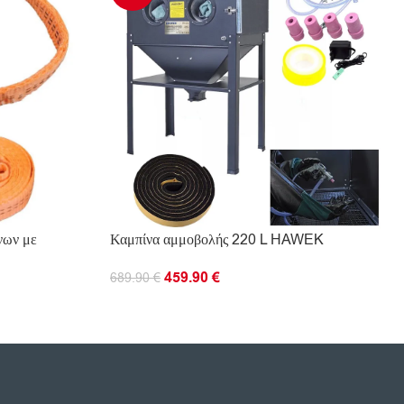
νων με
Καμπίνα αμμοβολής 220 L HAWEK
459.90
€
689.90
€
ΠΡΟΣΘΉΚΗ ΣΤΟ ΚΑΛΆΘΙ