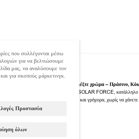
ρίες που συλλέγονται μέσω
ολογιών για να βελτιώσουμε
ελίδα μας, να αναλύσουμε τον
 και για σκοπούς μάρκετινγκ.
Κατά την παραγγελία παρακαλώ επιλέξτε χρώμα – Πράσινο, Κόκ
Ενισχυμένο αναδιπλούμενο κιόσκι της SOLAR FORCE, κατάλληλο για 
αποσυναρμολογείται εξαιρετικά εύκολα και γρήγορα, χωρίς να χάνετ
ιλογές Προστασία
Διαθέσιμα χρώματα:
Πράσινο
οίηση όλων
Κόκκινο