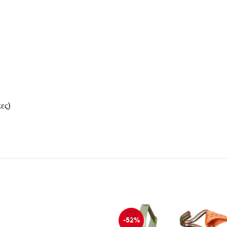
ες)
-52%