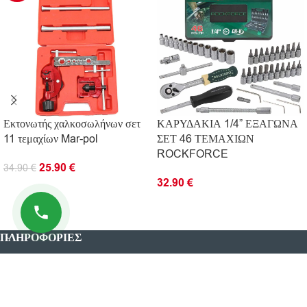
Εκτονωτής χαλκοσωλήνων σετ
ΚΑΡΥΔΑΚΙΑ 1/4” ΕΞΑΓΩΝΑ
11 τεμαχίων Mar-pol
ΣΕΤ 46 ΤΕΜΑΧΙΩΝ
ROCKFORCE
25.90
€
34.90
€
32.90
€
ΠΡΟΣΘΉΚΗ ΣΤΟ ΚΑΛΆΘΙ
ΠΡΟΣΘΉΚΗ ΣΤΟ ΚΑΛΆΘΙ
ΠΛΗΡΟΦΟΡΊΕΣ
ΧΡΗΣΙΜΟΙ ΣΥΝΔΕΣΜΟΙ
© 2026 Kingtools. Όλα τα δικαιώματα διατηρούνται