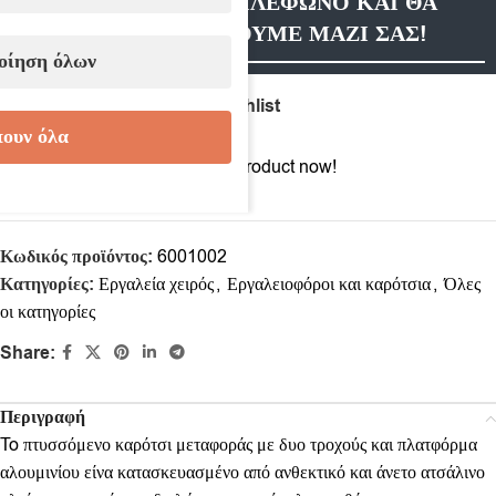
ΑΦΗΣΤΕ ΜΑΣ ΤΗΛΕΦΩΝΟ ΚΑΙ ΘΑ
ΕΠΙΚΟΙΝΩΝΗΣΟΥΜΕ ΜΑΖΙ ΣΑΣ!
οίηση όλων
Compare
Add to wishlist
ουν όλα
4
People watching this product now!
Κωδικός προϊόντος:
6001002
Κατηγορίες:
Εργαλεία χειρός
,
Εργαλειοφόροι και καρότσια
,
Όλες
οι κατηγορίες
Share:
Περιγραφή
To πτυσσόμενο καρότσι μεταφοράς με δυο τροχούς και πλατφόρμα
αλουμινίου είνα κατασκευασμένο από ανθεκτικό και άνετο ατσάλινο