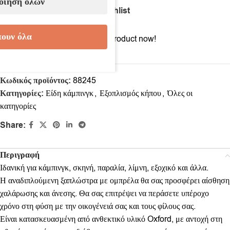
οίηση όλων
Compare
Add to wishlist
ουν όλα
7
People watching this product now!
Κωδικός προϊόντος:
88245
Κατηγορίες:
Είδη κάμπινγκ
,
Εξοπλισμός κήπου
,
Όλες οι
κατηγορίες
Share:
Περιγραφή
Ιδανική για κάμπινγκ, σκηνή, παραλία, λίμνη, εξοχικό και άλλα.
Η αναδιπλούμενη ξαπλώστρα με ομπρέλα θα σας προσφέρει αίσθηση
χαλάρωσης και άνεσης. Θα σας επιτρέψει να περάσετε υπέροχο
χρόνο στη φύση με την οικογένειά σας και τους φίλους σας.
Είναι κατασκευασμένη από ανθεκτικό υλικό Oxford, με αντοχή στη