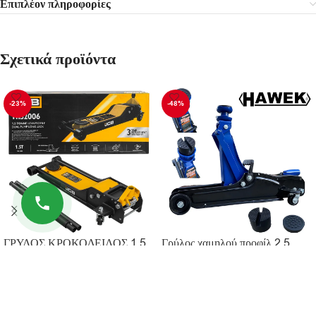
Επιπλέον πληροφορίες
Σχετικά προϊόντα
-23%
-48%
ΓΡΥΛΟΣ ΚΡΟΚΟΔΕΙΛΟΣ 1.5
Γρύλος χαμηλού προφίλ 2,5
ΤΟΝΩΝ 70-610 mm JCB
τόνων 80-380 mm HAWEK
229.90
€
69.90
€
299.90
€
135.00
€
ΠΡΟΣΘΉΚΗ ΣΤΟ ΚΑΛΆΘΙ
ΠΡΟΣΘΉΚΗ ΣΤΟ ΚΑΛΆΘΙ