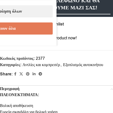
ΑΦΗΣΤΕ ΜΑΣ ΤΗΛΕΦΩΝΟ ΚΑΙ ΘΑ
ΕΠΙΚΟΙΝΩΝΗΣΟΥΜΕ ΜΑΖΙ ΣΑΣ!
οίηση όλων
Compare
Add to wishlist
ουν όλα
6
People watching this product now!
Κωδικός προϊόντος:
2377
Κατηγορίες:
Αντλίες και κομπρεσέρ
,
Εξοπλισμός αυτοκινήτου
Share:
Περιγραφή
ΠΛΕΟΝΕΚΤΗΜΑΤΑ
:
Βολική αποθήκευση
Ευρεία σκανδάλη για βολική χρήση