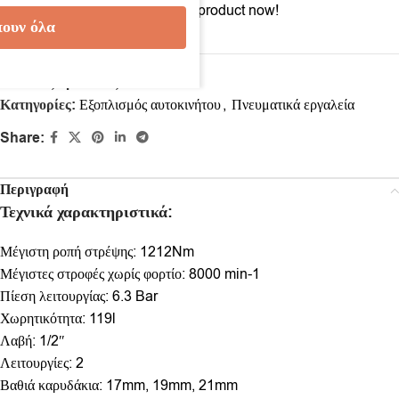
10
People watching this product now!
ουν όλα
Κωδικός προϊόντος:
62997854
Κατηγορίες:
Εξοπλισμός αυτοκινήτου
,
Πνευματικά εργαλεία
Share:
Περιγραφή
Τεχνικά χαρακτηριστικά:
Μέγιστη ροπή στρέψης: 1212Nm
Μέγιστες στροφές χωρίς φορτίο: 8000 min-1
Πίεση λειτουργίας: 6.3 Bar
Χωρητικότητα: 119l
Λαβή: 1/2″
Λειτουργίες: 2
Βαθιά καρυδάκια: 17mm, 19mm, 21mm