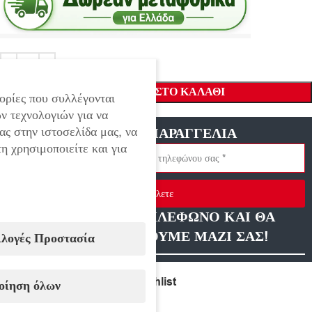
ΠΡΟΣΘΉΚΗ ΣΤΟ ΚΑΛΆΘΙ
ορίες που συλλέγονται
ν τεχνολογιών για να
ας στην ιστοσελίδα μας, να
ΓΡΗΓΟΡΗ ΠΑΡΑΓΓΕΛΙΑ
η χρησιμοποιείτε και για
Στείλετε
ΑΦΗΣΤΕ ΜΑΣ ΤΗΛΕΦΩΝΟ ΚΑΙ ΘΑ
ΕΠΙΚΟΙΝΩΝΗΣΟΥΜΕ ΜΑΖΙ ΣΑΣ!
ιλογές Προστασία
Compare
Add to wishlist
οίηση όλων