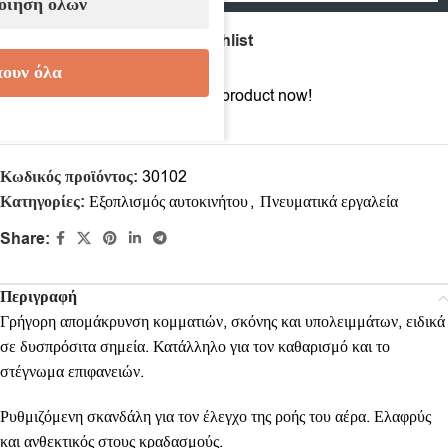
οίηση όλων
Compare
Add to wishlist
ουν όλα
11
People watching this product now!
Κωδικός προϊόντος:
30102
Κατηγορίες:
Εξοπλισμός αυτοκινήτου
,
Πνευματικά εργαλεία
Share:
Περιγραφή
Γρήγορη απομάκρυνση κομματιών, σκόνης και υπολειμμάτων, ειδικά
σε δυσπρόσιτα σημεία. Κατάλληλο για τον καθαρισμό και το
στέγνωμα επιφανειών.
Ρυθμιζόμενη σκανδάλη για τον έλεγχο της ροής του αέρα. Ελαφρύς
και ανθεκτικός στους κραδασμούς.