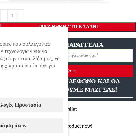
ΠΡΟΣΘΉΚΗ ΣΤΟ ΚΑΛΆΘΙ
ορίες που συλλέγονται
ΓΡΗΓΟΡΗ ΠΑΡΑΓΓΕΛΙΑ
ν τεχνολογιών για να
ας στην ιστοσελίδα μας, να
η χρησιμοποιείτε και για
Στείλετε
ΑΦΗΣΤΕ ΜΑΣ ΤΗΛΕΦΩΝΟ ΚΑΙ ΘΑ
ΕΠΙΚΟΙΝΩΝΗΣΟΥΜΕ ΜΑΖΙ ΣΑΣ!
ιλογές Προστασία
Compare
Add to wishlist
οίηση όλων
8
People watching this product now!