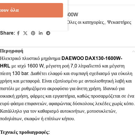
ουν όλα
Κωδικός προϊόντος:
DAX130-1600W
Κατηγορίες:
Εξοπλισμός κήπου
,
Όλες οι κατηγορίες
,
Ψεκαστήρες
Share:
Περιγραφή
Ηλεκτρικό πλυστικό μηχάνημα
DAEWOO DAX130-1600W-
HRL
με ισχύ 1600 W, μέγιστη ροή 7,0 λίτρα/λεπτό και μέγιστη
πίεση 130 bar. Διαθέτει ελαφρύ και συμπαγή σχεδιασμό για εύκολη
χρήση και μεταφορά. Είναι εξοπλισμένο με αντιολισθητική λαβή και
πιστόλι με ρυθμιζόμενο ακροφύσιο για άνετη χρήση. Ιδανικό για
οικιακή χρήση, φάρμες και εργαστήρια, καθώς προσαρμόζεται σε ένα
ευρύ φάσμα επιφανειών, αφαιρώντας δύσκολους λεκέδες χωρίς κόπο.
Κατάλληλο για τον καθαρισμό αυτοκινήτων, μοτοσυκλετών,
ποδηλάτων, σκαφών ή επίπλων κήπου.
Τεχνικές προδιαγραφές: