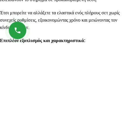
Έτσι μπορείτε να αλλάξετε τα ελαστικά ενός πλήρους σετ χωρίς
συνεχείς ρυθμίσεις, εξοικονομώντας χρόνο και μειώνοντας τον
κίνδυνο λαθών.
Επιπλέον εξοπλισμός και χαρακτηριστικά:
Διπλής ταχύτητας κινητήρας με εναλλασσόμενη λειτουργία
Ισχυρό εργαλείο σφυριού με ρυθμιζόμενο περιοριστή
Ενισχυμένος βραχίονας για μεγάλους τροχούς
Μεγάλη διάμετρος εμβόλου – 200 mm για μεγαλύτερη δύναμη και
αντοχή
Υψηλά πρότυπα ποιότητας RockForce:
Πνευματικό, στεγανό σύστημα με εξαρτήματα από αναγνωρισμένους