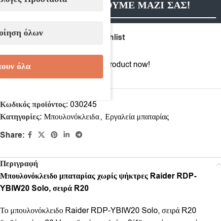
ΕΠΙΚΟΙΝΩΝΗΣΟΥΜΕ ΜΑΖΙ ΣΑΣ!
οίηση όλων
Compare
Add to wishlist
9
People watching this product now!
ουν όλα
Κωδικός προϊόντος:
030245
Κατηγορίες:
Μπουλονόκλειδα
,
Εργαλεία μπαταρίας
Share:
Περιγραφή
Μπουλονόκλειδο μπαταρίας χωρίς ψήκτρες Raider RDP-
YBIW20 Solo, σειρά R20
Το μπουλονόκλειδο Raider RDP-YBIW20 Solo, σειρά R20