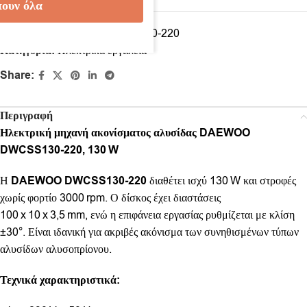
ουν όλα
Κωδικός προϊόντος:
DWCSS130-220
Κατηγορία:
Ηλεκτρικά εργαλεία
Share:
Περιγραφή
Ηλεκτρική μηχανή ακονίσματος αλυσίδας DAEWOO
DWCSS130‑220, 130 W
Η
DAEWOO DWCSS130‑220
διαθέτει ισχύ 130 W και στροφές
χωρίς φορτίο 3000 rpm. Ο δίσκος έχει διαστάσεις
100 x 10 x 3,5 mm, ενώ η επιφάνεια εργασίας ρυθμίζεται με κλίση
±30°. Είναι ιδανική για ακριβές ακόνισμα των συνηθισμένων τύπων
αλυσίδων αλυσοπρίονου.
Τεχνικά χαρακτηριστικά: