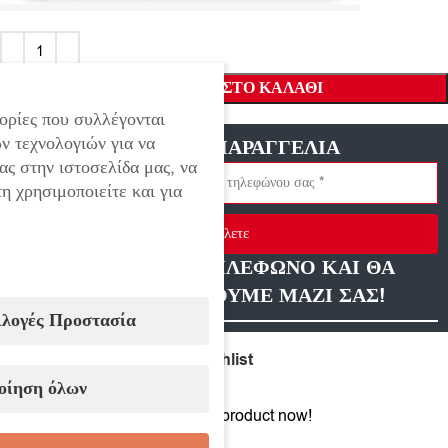
ΠΡΟΣΘΉΚΗ ΣΤΟ ΚΑΛΆΘΙ
ορίες που συλλέγονται
ν τεχνολογιών για να
ΓΡΗΓΟΡΗ ΠΑΡΑΓΓΕΛΙΑ
ας στην ιστοσελίδα μας, να
η χρησιμοποιείτε και για
Στείλετε
ΑΦΗΣΤΕ ΜΑΣ ΤΗΛΕΦΩΝΟ ΚΑΙ ΘΑ
ΕΠΙΚΟΙΝΩΝΗΣΟΥΜΕ ΜΑΖΙ ΣΑΣ!
ιλογές Προστασία
Compare
Add to wishlist
οίηση όλων
11
People watching this product now!