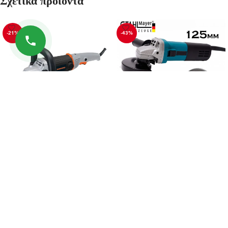
Σχετικά προϊόντα
-21%
-43%
ΑΛΟΙΦΑΔΟΡΟΣ 180mm,
Γωνιακός τροχός κοπής
1400W – DAEWOO
StahlMayer 1400W με ρύθμιση
των στροφών
94.90
€
119.90
€
39.90
€
69.90
€
ΠΡΟΣΘΉΚΗ ΣΤΟ ΚΑΛΆΘΙ
ΠΡΟΣΘΉΚΗ ΣΤΟ ΚΑΛΆΘΙ
ΠΛΗΡΟΦΟΡΊΕΣ