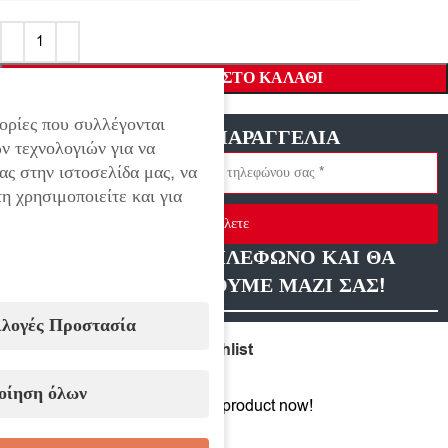
ΠΡΟΣΘΉΚΗ ΣΤΟ ΚΑΛΆΘΙ
ορίες που συλλέγονται
ΓΡΗΓΟΡΗ ΠΑΡΑΓΓΕΛΙΑ
ν τεχνολογιών για να
ας στην ιστοσελίδα μας, να
η χρησιμοποιείτε και για
Στείλετε
ΑΦΗΣΤΕ ΜΑΣ ΤΗΛΕΦΩΝΟ ΚΑΙ ΘΑ
ΕΠΙΚΟΙΝΩΝΗΣΟΥΜΕ ΜΑΖΙ ΣΑΣ!
ιλογές Προστασία
Compare
Add to wishlist
οίηση όλων
19
People watching this product now!