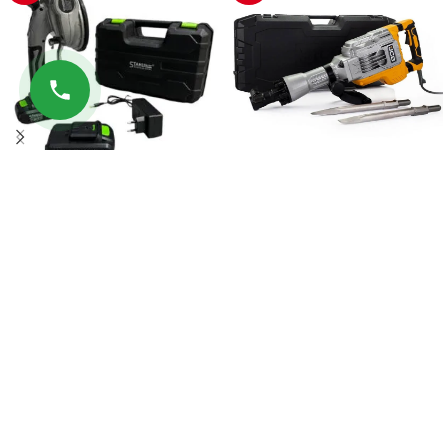
Βεντούζα μπαταρίας για
Ηλεκτρικό κρουστικό σκαπτικό
πλακάκια 36V 8AH StahlMayer
JCB, SDS-MAX, 1700 W JCB
79.90
€
419.90
€
99.90
€
699.90
€
ΠΡΟΣΘΉΚΗ ΣΤΟ ΚΑΛΆΘΙ
ΠΡΟΣΘΉΚΗ ΣΤΟ ΚΑΛΆΘΙ
ΠΛΗΡΟΦΟΡΊΕΣ
ΧΡΗΣΙΜΟΙ ΣΥΝΔΕΣΜΟΙ
© 2026 Kingtools. Όλα τα δικαιώματα διατηρούνται