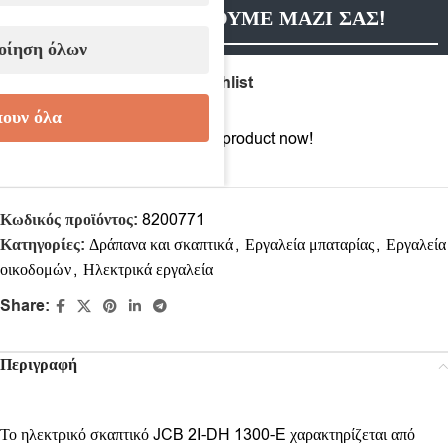
ΕΠΙΚΟΙΝΩΝΗΣΟΥΜΕ ΜΑΖΙ ΣΑΣ!
οίηση όλων
Compare
Add to wishlist
ουν όλα
20
People watching this product now!
Κωδικός προϊόντος:
8200771
Κατηγορίες:
Δράπανα και σκαπτικά
,
Εργαλεία μπαταρίας
,
Εργαλεία
οικοδομών
,
Ηλεκτρικά εργαλεία
Share:
Περιγραφή
Το ηλεκτρικό σκαπτικό JCB 2I-DH 1300-E χαρακτηρίζεται από