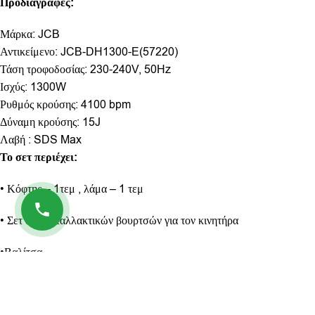
Προδιαγραφές:
Μάρκα: JCB
Αντικείμενο: JCB-DH1300-E(57220)
Τάση τροφοδοσίας: 230-240V, 50Hz
Ισχύς: 1300W
Ρυθμός κρούσης: 4100 bpm
Δύναμη κρούσης: 15J
Λαβή : SDS Max
Το σετ περιέχει:
• Κόφτης – 1τεμ , λάμα – 1 τεμ
• Σετ δύο ανταλλακτικών βουρτσών για τον κινητήρα
•Βαλίτσα
Επιπλέον πληροφορίες