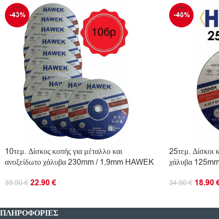
-43%
-46%
10τεμ. Δίσκος κοπής για μέταλλο και
25τεμ. Δίσκοι 
ανοξείδωτο χάλυβα 230mm / 1,9mm HAWEK
χάλυβα 125
22.90
€
18.90
39.90
€
34.90
€
ΠΡΟΣΘΉΚΗ ΣΤΟ ΚΑΛΆΘΙ
ΠΡΟΣΘΉΚΗ ΣΤ
ΠΛΗΡΟΦΟΡΊΕΣ