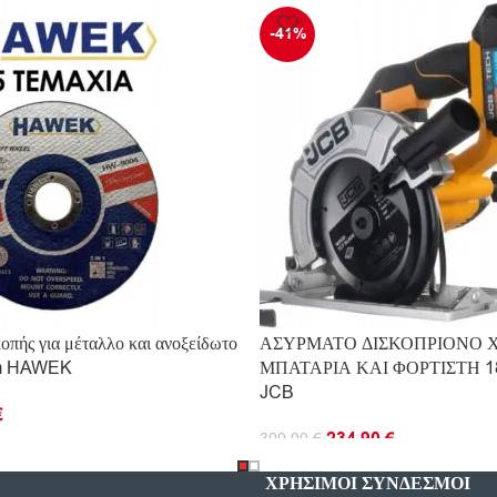
-41%
κοπής για μέταλλο και ανοξείδωτο
ΑΣΥΡΜΑΤΟ ΔΙΣΚΟΠΡΙΟΝΟ Χ
mm HAWEK
ΜΠΑΤΑΡΙΑ ΚΑΙ ΦΟΡΤΙΣΤΗ 1
JCB
€
234.90
€
399.90
€
Ο ΚΑΛΆΘΙ
ΠΡΟΣΘΉΚΗ ΣΤΟ ΚΑΛΆΘΙ
ΧΡΗΣΙΜΟΙ ΣΥΝΔΕΣΜΟΙ