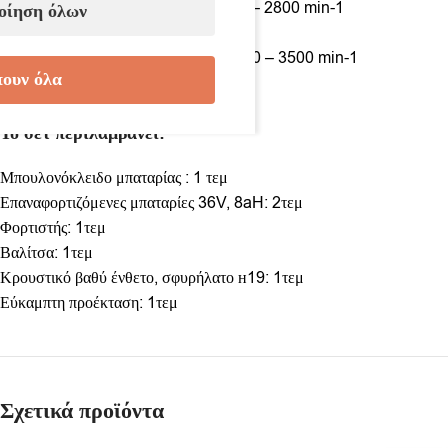
Ταχύτητα ρελαντί: 0 – 1600 min-1 / 0 – 2800 min-1
οίηση όλων
Μέγεθος λαβής: 1/2″
Κρούσεις ανά λεπτό: 0 – 1800 min-1/ 0 – 3500 min-1
ουν όλα
Μέγιστη ροπή: 850 Nm
Ενσωματωμένος φωτισμός: Ναι
Το σετ περιλαμβάνει:
Μπουλονόκλειδο μπαταρίας : 1 τεμ
Επαναφορτιζόμενες μπαταρίες 36V, 8aH: 2τεμ
Φορτιστής: 1τεμ
Βαλίτσα: 1τεμ
Κρουστικό βαθύ ένθετο, σφυρήλατο н19: 1τεμ
Εύκαμπτη προέκταση: 1τεμ
Σχετικά προϊόντα