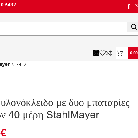
10 5432
0.0
Mayer
υλονόκλειδο με δυο μπαταρίες
ων 40 μέρη StahlMayer
0
€