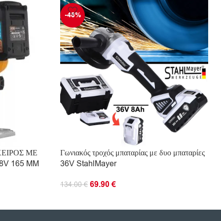
-48%
ΕΙΡΟΣ ΜΕ
Γωνιακός τροχός μπαταρίας με δυο μπαταρίες
8V 165 MM
36V StahlMayer
69.90
€
134.00
€
ΠΡΟΣΘΉΚΗ ΣΤΟ ΚΑΛΆΘΙ