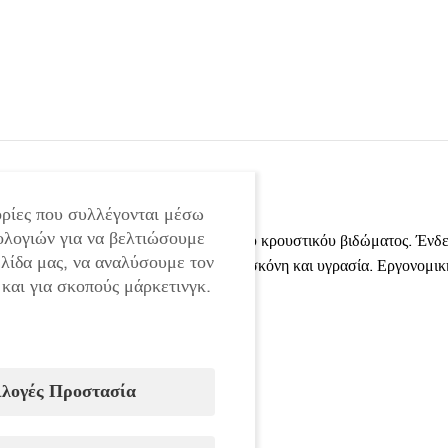
ρίες που συλλέγονται μέσω
ολογιών για να βελτιώσουμε
Τρία στάδια για την επιλογής ισχύος του κρουστικόυ βιδώματος. Έν
ελίδα μας, να αναλύσουμε τον
Βελτιωμένο σύστημα προστασίας από σκόνη και υγρασία. Εργονομικ
 και για σκοπούς μάρκετινγκ.
Τεχνικά χαρακτηριστικά:
Τάση: 36V
Χωρητικότητα μπαταρίας: 8.0 Ah
ιλογές Προστασία
Είδος μπαταρίας: Li-Ion
Είδος κινητήρα: χωρίς ψήκτρες