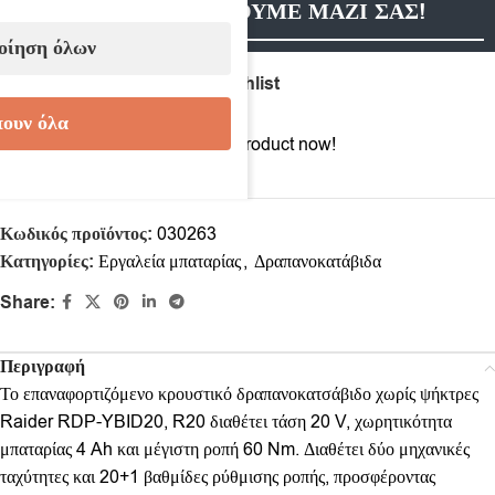
ΕΠΙΚΟΙΝΩΝΗΣΟΥΜΕ ΜΑΖΙ ΣΑΣ!
οίηση όλων
Compare
Add to wishlist
ουν όλα
5
People watching this product now!
Κωδικός προϊόντος:
030263
Κατηγορίες:
Εργαλεία μπαταρίας
,
Δραπανοκατάβιδα
Share:
Περιγραφή
Το επαναφορτιζόμενο κρουστικό δραπανοκατσάβιδο χωρίς ψήκτρες
Raider RDP-YBID20, R20 διαθέτει τάση 20 V, χωρητικότητα
μπαταρίας 4 Ah και μέγιστη ροπή 60 Nm. Διαθέτει δύο μηχανικές
ταχύτητες και 20+1 βαθμίδες ρύθμισης ροπής, προσφέροντας