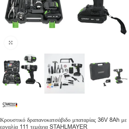
Click to enlarge
Κρουστικό δραπανοκατσάβιδο μπαταρίας 36V 8Ah με
εργαλία 111 τεμάχια STAHLMAYER