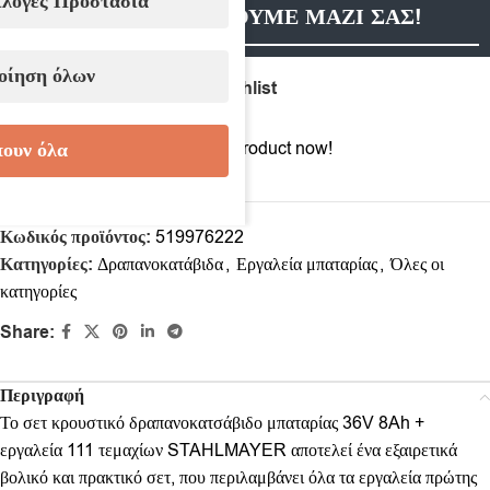
ιλογές Προστασία
ΕΠΙΚΟΙΝΩΝΗΣΟΥΜΕ ΜΑΖΙ ΣΑΣ!
οίηση όλων
Compare
Add to wishlist
ουν όλα
8
People watching this product now!
Κωδικός προϊόντος:
519976222
Κατηγορίες:
Δραπανοκατάβιδα
,
Εργαλεία μπαταρίας
,
Όλες οι
κατηγορίες
Share:
Περιγραφή
Το σετ κρουστικό δραπανοκατσάβιδο μπαταρίας 36V 8Ah +
εργαλεία 111 τεμαχίων STAHLMAYER αποτελεί ένα εξαιρετικά
βολικό και πρακτικό σετ, που περιλαμβάνει όλα τα εργαλεία πρώτης