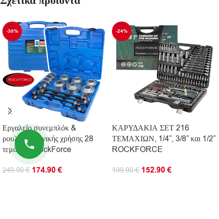
Σχετικά προϊόντα
-30%
-24%
Εργαλείο συνεμπλόκ &
ΚΑΡΥΔΑΚΙΑ ΣΕΤ 216
ρουλεμάν γενικής χρήσης 28
ΤΕΜΑΧΙΩΝ, 1/4”, 3/8” και 1/2”
τεμαχίων RockForce
ROCKFORCE
174.90
€
152.90
€
249.90
€
199.90
€
ΠΡΟΣΘΉΚΗ ΣΤΟ ΚΑΛΆΘΙ
ΠΡΟΣΘΉΚΗ ΣΤΟ ΚΑΛΆΘΙ
ΠΛΗΡΟΦΟΡΊΕΣ