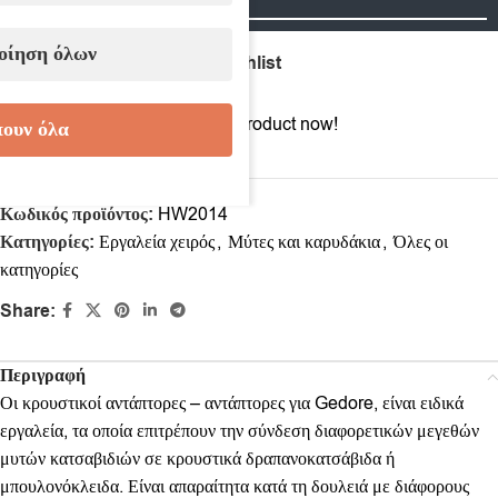
οίηση όλων
Compare
Add to wishlist
8
People watching this product now!
ουν όλα
Κωδικός προϊόντος:
HW2014
Κατηγορίες:
Εργαλεία χειρός
,
Μύτες και καρυδάκια
,
Όλες οι
κατηγορίες
Share:
Περιγραφή
Οι κρουστικοί αντάπτορες – αντάπτορες για Gedore, είναι ειδικά
εργαλεία, τα οποία επιτρέπουν την σύνδεση διαφορετικών μεγεθών
μυτών κατσαβιδιών σε κρουστικά δραπανοκατσάβιδα ή
μπουλονόκλειδα. Είναι απαραίτητα κατά τη δουλειά με διάφορους