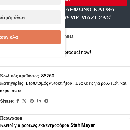
ΑΦΗΣΤΕ ΜΑΣ ΤΗΛΕΦΩΝΟ ΚΑΙ ΘΑ
οίηση όλων
ΕΠΙΚΟΙΝΩΝΗΣΟΥΜΕ ΜΑΖΙ ΣΑΣ!
Compare
Add to wishlist
ουν όλα
14
People watching this product now!
Κωδικός προϊόντος:
88260
Κατηγορίες:
Εξοπλισμός αυτοκινήτου
,
Еξωλκείς για ρουλεμάν και
ακρόμπαρα
Share:
Περιγραφή
Κλειδί για ροδέλες εκκεντροφόρου StahlMayer