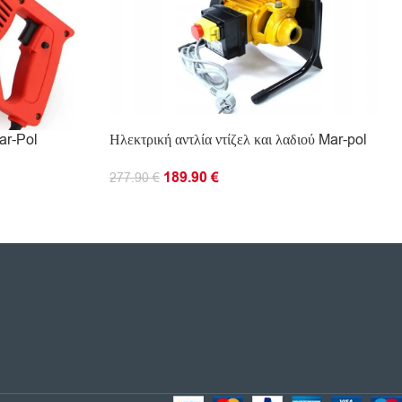
ar-Pol
Ηλεκτρική αντλία ντίζελ και λαδιού Mar-pol
189.90
€
277.90
€
ΠΡΟΣΘΉΚΗ ΣΤΟ ΚΑΛΆΘΙ