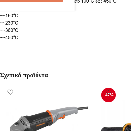
• 5-σκάλες ελέγχου της θερμοκρασίας από 100°C έως 450°C
~~100°C
~~160°C
~~230°C
~~360°C
~~450°C
Σχετικά προϊόντα
-47%