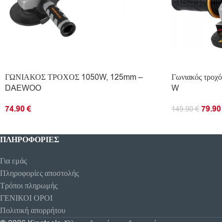
ΓΩΝΙΑΚΟΣ ΤΡΟΧΟΣ 1050W, 125mm –
Γωνιακός τροχ
DAEWOO
W
74.90
€
79.9
149.90
€
ΠΡΟΣΘΉΚΗ ΣΤΟ ΚΑΛΆΘΙ
ΠΡΟΣΘΉΚΗ ΣΤ
ΠΛΗΡΟΦΟΡΊΕΣ
Για εμάς
Πληροφορίες αποστολής
Τρόποι πληρωμής
ΓΕΝΙΚΟΙ ΟΡΟΙ
Πολιτική απορρήτου