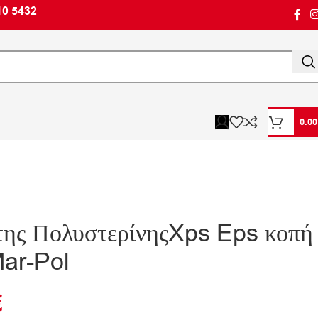
10 5432
0.0
της ΠολυστερίνηςXps Eps κοπή
ar-Pol
€