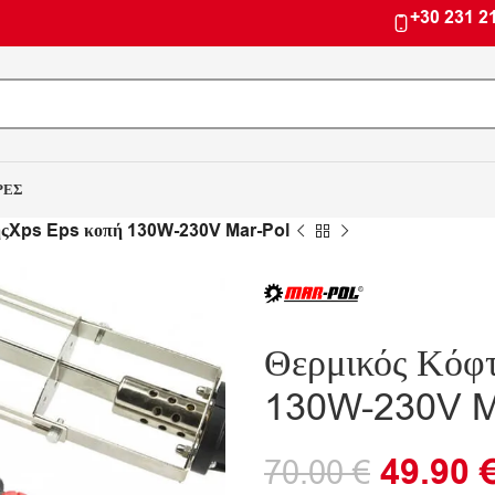
+30 231 2
ΡΕΣ
ηςXps Eps κοπή 130W-230V Mar-Pol
Θερμικός Κόφ
130W-230V M
49.90
70.00
€