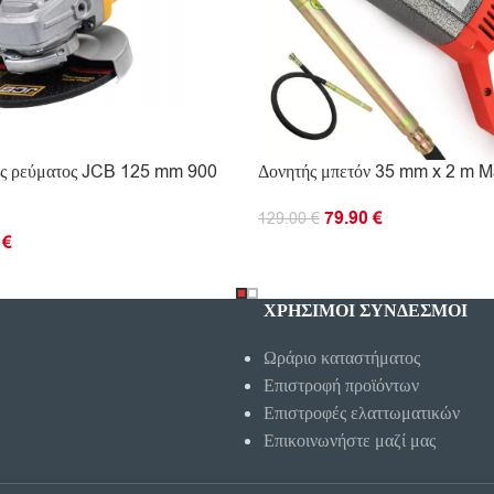
ός ρεύματος JCB 125 mm 900
Δονητής μπετόν 35 mm x 2 m M
79.90
€
129.00
€
0
€
ΠΡΟΣΘΉΚΗ ΣΤΟ ΚΑΛΆΘΙ
Ο ΚΑΛΆΘΙ
ΧΡΗΣΙΜΟΙ ΣΥΝΔΕΣΜΟΙ
Ωράριο καταστήματος
Επιστροφή προϊόντων
Επιστροφές ελαττωματικών
Επικοινωνήστε μαζί μας