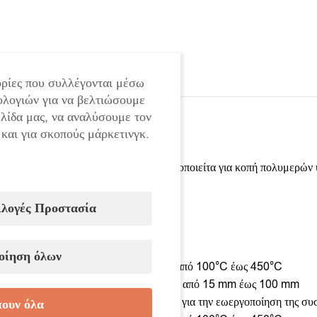
ρίες που συλλέγονται μέσω
ολογιών για να βελτιώσουμε
ελίδα μας, να αναλύσουμε τον
 και για σκοπούς μάρκετινγκ.
Ο θερμικός κόφτης MAR-POL χρησιμοποιείτα για κοπή πολυμερών υλ
βάθος κοπής της λεπίδας.
ιλογές Προστασία
Χαρακτηριστικά:
• Ισχύς 130W
οίηση όλων
• 5-σκάλες ελέγχου της θερμοκρασίας από 100°C έως 450°C
• Ρυθμιζόμενο βάθος κοπής της λεπίδας από 15 mm έως 100 mm
• Ο κόφτης διαθέτει ενημέρωση διόδου για την εωεργοποίηση της συ
ουν όλα