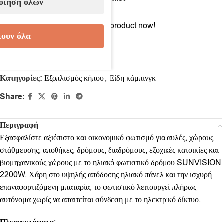
οίηση όλων
13
People watching this product now!
ουν όλα
Κωδικός προϊόντος:
6992088
Κατηγορίες:
Εξοπλισμός κήπου
,
Είδη κάμπινγκ
Share:
Περιγραφή
Εξασφαλίστε αξιόπιστο και οικονομικό φωτισμό για αυλές, χώρους
στάθμευσης, αποθήκες, δρόμους, διαδρόμους, εξοχικές κατοικίες και
βιομηχανικούς χώρους με το ηλιακό φωτιστικό δρόμου SUNVISION
2200W. Χάρη στο υψηλής απόδοσης ηλιακό πάνελ και την ισχυρή
επαναφορτιζόμενη μπαταρία, το φωτιστικό λειτουργεί πλήρως
αυτόνομα χωρίς να απαιτείται σύνδεση με το ηλεκτρικό δίκτυο.