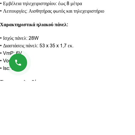
• Εμβέλεια τηλεχειριστηρίου: έως 8 μέτρα
• Λειτουργίες: Αισθητήρας φωτός και τηλεχειριστήριο
Χαρακτηριστικά ηλιακού πάνελ:
• Ισχύς πάνελ: 28W
• Διαστάσεις πάνελ: 53 x 35 x 1,7 εκ.
• VmP: 6V
• Voc: 7,2V
• Isc: 5,5A
Το σετ περιλαμβάνει:
• 1 τεμ. ηλιακό φωτιστικό δρόμου SUNVISION 2200W
• 1 τεμ. ηλιακό πάνελ
• 1 τεμ. τηλεχειριστήριο
• 1 τεμ. βάση στήριξης
• Σετ εξαρτημάτων στερέωσης