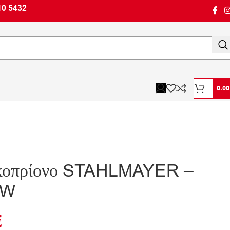
10 5432
0.0
σκοπρίονο STAHLMAYER –
0W
€