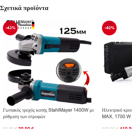
Σχετικά προϊόντα
-43%
-40%
Γωνιακός τροχός κοπής StahlMayer 1400W με
Ηλεκτρικό κρο
ρύθμιση των στροφών
MAX, 1700 W
39.90
€
419.
69.90
€
699.90
€