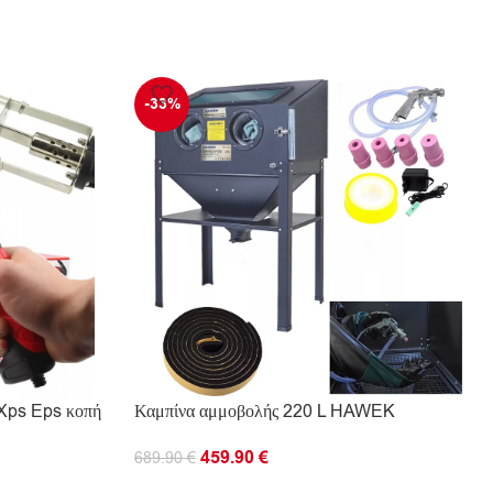
-33%
ςXps Eps κοπή
Καμπίνα αμμοβολής 220 L HAWEK
459.90
€
689.90
€
ΠΡΟΣΘΉΚΗ ΣΤΟ ΚΑΛΆΘΙ