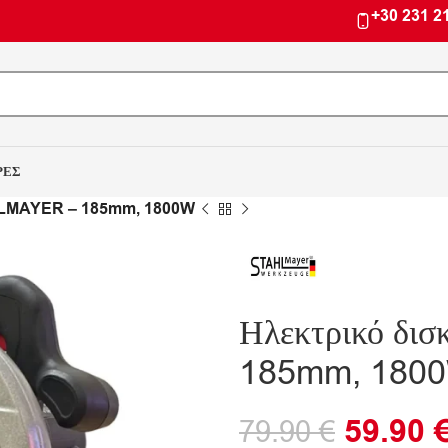
+30 231 2
ΡΕΣ
AHLMAYER – 185mm, 1800W
Ηλεκτρικό δι
185mm, 180
59.90
79.90
€