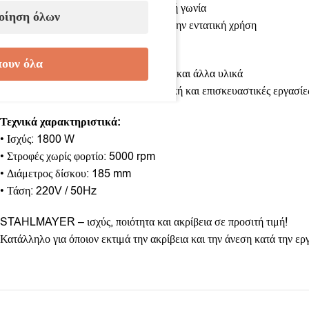
• Ακριβείς και ομαλές κοπές υπό ακριβή γωνία
οίηση όλων
• Υψηλή απόδοση και αξιοπιστία κατά την εντατική χρήση
Κατάλληλο για:
ουν όλα
• Οριζόντιες και κάθετες κοπές σε ξύλο και άλλα υλικά
• Κατασκευαστικές εργασίες, ξυλουργική και επισκευαστικές εργασίε
Τεχνικά χαρακτηριστικά:
• Ισχύς: 1800 W
• Στροφές χωρίς φορτίο: 5000 rpm
• Διάμετρος δίσκου: 185 mm
• Τάση: 220V / 50Hz
STAHLMAYER – ισχύς, ποιότητα και ακρίβεια σε προσιτή τιμή!
Κατάλληλο για όποιον εκτιμά την ακρίβεια και την άνεση κατά την ερ