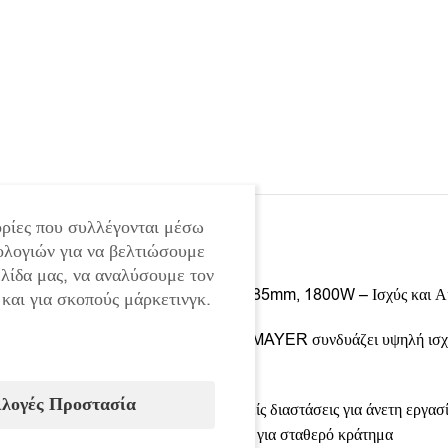
ρίες που συλλέγονται μέσω
ολογιών για να βελτιώσουμε
ελίδα μας, να αναλύσουμε τον
Δισκοπρίονο χειρός STAHLMAYER 185mm, 1800W – Ισχύς και Ακ
 και για σκοπούς μάρκετινγκ.
Το χειροκίνητο κυκλικό πριόνι STAHLMAYER συνδυάζει υψηλή ισχύ, ερ
Πλεονεκτήματα:
ιλογές Προστασία
• Εργονομικός σχεδιασμός και συμπαγείς διαστάσεις για άνετη εργασ
• Αντιολισθητική επίστρωση στις λαβές για σταθερό κράτημα