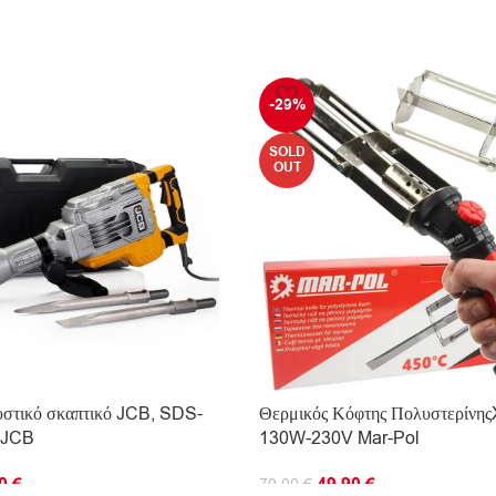
-29%
SOLD
OUT
υστικό σκαπτικό JCB, SDS-
Θερμικός Κόφτης Πολυστερίνη
 JCB
130W-230V Mar-Pol
90
€
49.90
€
70.00
€