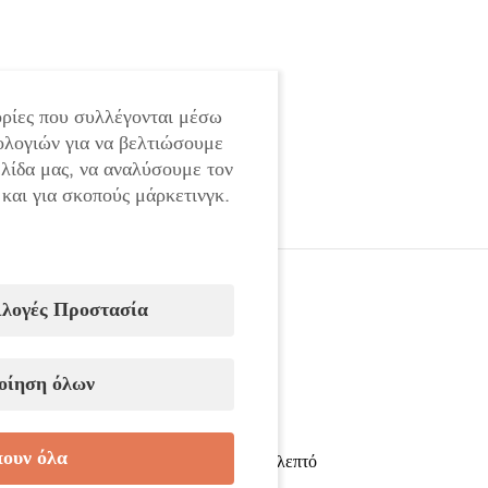
ρίες που συλλέγονται μέσω
ολογιών για να βελτιώσουμε
ελίδα μας, να αναλύσουμε τον
 και για σκοπούς μάρκετινγκ.
ιλογές Προστασία
Τεχνικά χαρακτηριστικά:
οίηση όλων
Τάση/Συχνότητα: 220-240 V, 50 Hz
Ικανότητα: 2500 W
ουν όλα
Στροφές χωρίς φορτίο: 14000 στροφές/λεπτό