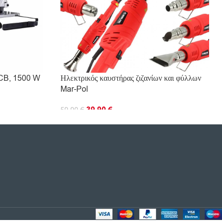
JCB, 1500 W
Ηλεκτρικός καυστήρας ζιζανίων και φύλλων
Mar-Pol
39.90
€
59.90
€
ΠΡΟΣΘΉΚΗ ΣΤΟ ΚΑΛΆΘΙ