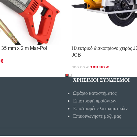
ν 35 mm x 2 m Mar-Pol
Ηλεκτρικό δισκοπρίονο χειρός 
JCB
0
€
199.90
€
299.90
€
Ο ΚΑΛΆΘΙ
ΠΡΟΣΘΉΚΗ ΣΤΟ ΚΑΛΆΘΙ
ΧΡΗΣΙΜΟΙ ΣΥΝΔΕΣΜΟΙ
Ωράριο καταστήματος
Επιστροφή προϊόντων
Επιστροφές ελαττωματικών
Επικοινωνήστε μαζί μας