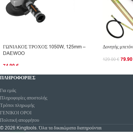
ΓΩΝΙΑΚΟΣ ΤΡΟΧΟΣ 1050W, 125mm –
Δονητής μπετό
DAEWOO
79.9
129.00
€
74.90
€
ΠΡΟΣΘΉΚΗ ΣΤ
ΠΡΟΣΘΉΚΗ ΣΤΟ ΚΑΛΆΘΙ
ΠΛΗΡΟΦΟΡΊΕΣ
Για εμάς
Πληροφορίες αποστολής
Τρόποι πληρωμής
ΓΕΝΙΚΟΙ ΟΡΟΙ
Πολιτική απορρήτου
© 2026 Kingtools. Όλα τα δικαιώματα διατηρούνται