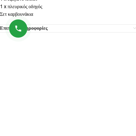
1 x πλευρικός οδηγός
Σετ καρβουνάκια
Επιπλέον πληροφορίες
Σχετικά προϊόντα
-47%
ΓΩΝΙΑΚΟΣ ΤΡΟΧΟΣ 1050W,
Γωνιακός τροχός ρεύματος JCB