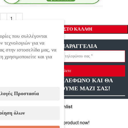
ΠΡΟΣΘΉΚΗ ΣΤΟ ΚΑΛΆΘΙ
ορίες που συλλέγονται
ν τεχνολογιών για να
ΓΡΗΓΟΡΗ ΠΑΡΑΓΓΕΛΙΑ
ας στην ιστοσελίδα μας, να
η χρησιμοποιείτε και για
Στείλετε
ΑΦΗΣΤΕ ΜΑΣ ΤΗΛΕΦΩΝΟ ΚΑΙ ΘΑ
ΕΠΙΚΟΙΝΩΝΗΣΟΥΜΕ ΜΑΖΙ ΣΑΣ!
ιλογές Προστασία
Compare
Add to wishlist
οίηση όλων
12
People watching this product now!