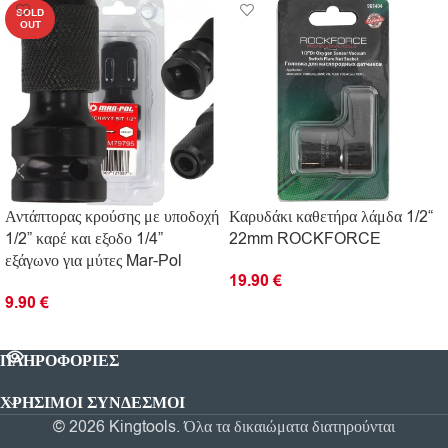
SOLD
OUT
Αντάπτορας κρούσης με υποδοχή
Καρυδάκι καθετήρα λάμδα 1/2“
1/2” καρέ και εξοδο 1/4”
22mm ROCKFORCE
εξάγωνο για μύτες Mar-Pol
19.90
€
9.90
€
ΠΡΟΣΘΉΚΗ ΣΤΟ ΚΑΛΆΘΙ
ΔΙΑΒΆΣΤΕ ΠΕΡΙΣΣΌΤΕΡΑ
ΠΛΗΡΟΦΟΡΊΕΣ
ΧΡΗΣΙΜΟΙ ΣΥΝΔΕΣΜΟΙ
© 2026 Kingtools. Όλα τα δικαιώματα διατηρούνται