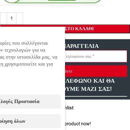
ΠΡΟΣΘΉΚΗ ΣΤΟ ΚΑΛΆΘΙ
ορίες που συλλέγονται
ΓΡΗΓΟΡΗ ΠΑΡΑΓΓΕΛΙΑ
ν τεχνολογιών για να
ας στην ιστοσελίδα μας, να
η χρησιμοποιείτε και για
Στείλετε
ΑΦΗΣΤΕ ΜΑΣ ΤΗΛΕΦΩΝΟ ΚΑΙ ΘΑ
ΕΠΙΚΟΙΝΩΝΗΣΟΥΜΕ ΜΑΖΙ ΣΑΣ!
ιλογές Προστασία
Compare
Add to wishlist
οίηση όλων
16
People watching this product now!