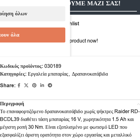
ΕΠΙΚΟΙΝΩΝΗΣΟΥΜΕ ΜΑΖΙ ΣΑΣ!
οίηση όλων
Compare
Add to wishlist
ουν όλα
16
People watching this product now!
Κωδικός προϊόντος:
030189
Κατηγορίες:
Εργαλεία μπαταρίας
,
Δραπανοκατάβιδα
Share:
Περιγραφή
Το επαναφορτιζόμενο δραπανοκατσάβιδο χωρίς ψήκτρες Raider RD-
BCDL39 διαθέτει τάση μπαταρίας 16 V, χωρητικότητα 1.5 Ah και
μέγιστη ροπή 30 Nm. Είναι εξοπλισμένο με φωτισμό LED που
εξασφαλίζει άριστη ορατότητα στον χώρο εργασίας και μεταλλικό