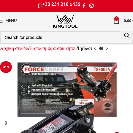
+30 231 210 5432
0
0.00
MENU
Αρχική σελίδα
Εξοπλισμός αυτοκινήτου
Γρύλοι
-31%