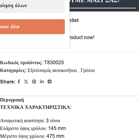
ΕΠΙΚΟΙΝΩΝΗΣΟΥΜΕ ΜΑΖΙ ΣΑΣ!
οίηση όλων
Compare
Add to wishlist
ουν όλα
6
People watching this product now!
Κωδικός προϊόντος:
T830025
Κατηγορίες:
Εξοπλισμός αυτοκινήτου
,
Γρύλοι
Share:
Περιγραφή
ΤΕΧΝΙΚΑ
ΧΑΡΑΚΤΗΡΙΣΤΙΚΑ
:
Ανυψωτική ικανότητα: 3 τόνοι
Ελάχιστο ύψος γρύλου: 145 mm
Μέγιστο ύψος γρύλου: 475 mm