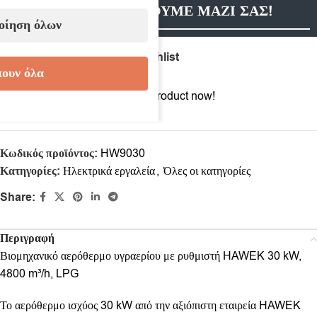
ΕΠΙΚΟΙΝΩΝΗΣΟΥΜΕ ΜΑΖΙ ΣΑΣ!
οίηση όλων
Compare
Add to wishlist
ουν όλα
5
People watching this product now!
Κωδικός προϊόντος:
HW9030
Κατηγορίες:
Ηλεκτρικά εργαλεία
,
Όλες οι κατηγορίες
Share:
Περιγραφή
Βιομηχανικό αερόθερμο υγραερίου με ρυθμιστή HAWEK 30 kW,
4800 m³/h, LPG
Το αερόθερμο ισχύος 30 kW από την αξιόπιστη εταιρεία HAWEK