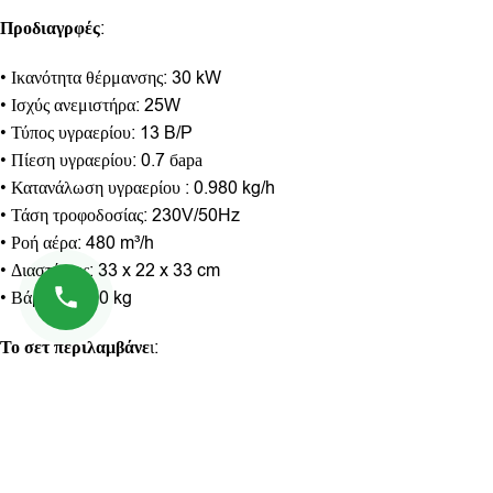
Προδιαγρφές
:
• Ικανότητα θέρμανσης: 30 kW
• Ισχύς ανεμιστήρα: 25W
• Τύπος υγραερίου: 13 B/P
• Πίεση υγραερίου: 0.7 бара
• Κατανάλωση υγραερίου : 0.980 kg/h
• Τάση τροφοδοσίας: 230V/50Hz
• Ροή αέρα: 480 m³/h
• Διαστάσεις: 33 x 22 x 33 cm
• Βάρος: 4.200 kg
Το σετ περιλαμβάνε
ι:
• Αερόθερμο υγραερίου HAWEK
• Σωλήνας υγραερίου 1.5 m
• Μειωτήρας