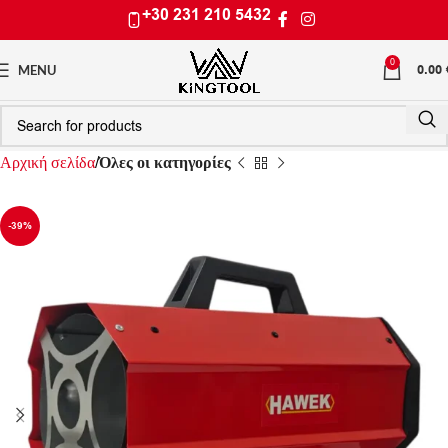
+30 231 210 5432
0
0.00
MENU
Αρχική σελίδα
Όλες οι κατηγορίες
-39%