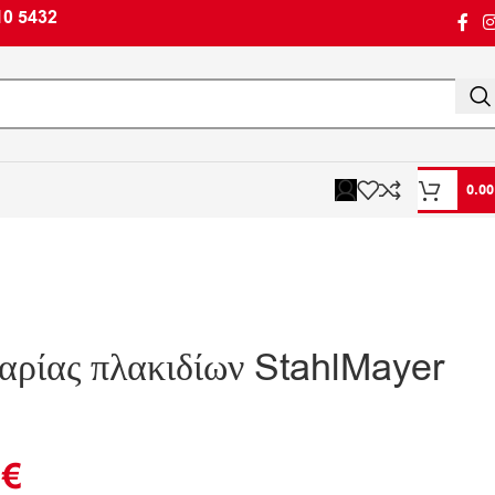
10 5432
0.0
αρίας πλακιδίων StahlMayer
0
€