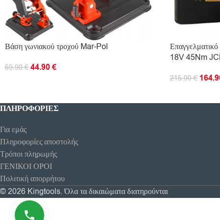
Βάση γωνιακού τροχού Mar-Pol
Επαγγελματικό
18V 45Nm JC
44.90
€
69.90
€
164.
215.90
€
ΠΡΟΣΘΉΚΗ ΣΤΟ ΚΑΛΆΘΙ
ΠΡΟΣΘΉΚΗ ΣΤ
ΠΛΗΡΟΦΟΡΊΕΣ
Για εμάς
Πληροφορίες αποστολής
Τρόποι πληρωμής
ΓΕΝΙΚΟΙ ΟΡΟΙ
Πολιτική απορρήτου
© 2026 Kingtools. Όλα τα δικαιώματα διατηρούνται