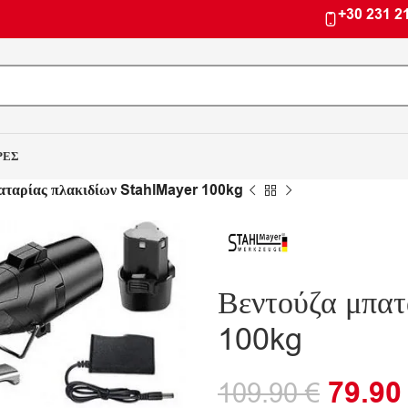
+30 231 2
ΡΕΣ
αταρίας πλακιδίων StahlMayer 100kg
Βεντούζα μπατ
100kg
79.9
109.90
€