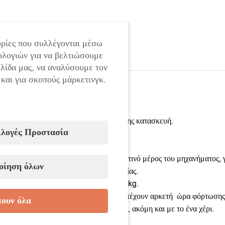
ρίες που συλλέγονται μέσω
ολογιών για να βελτιώσουμε
ελίδα μας, να αναλύσουμε τον
 και για σκοπούς μάρκετινγκ.
Εξαιρετικά υψιλής ποιότητας και ογκώδης κατασκευή.
ιλογές Προστασία
Οι δονήσεις είναι καθαρές και ισχυρες.
Φαρδιά βεντούζα- 12,8cm.
Δυνατοτότητα δόνησης και με το μπροστινό μέρος του μηχανήματος, 
οίηση όλων
Με 6 ρυθμιζόμενους βαθμούς λειτουργίας.
Χωριτικότητα φορτίου βεντούζας – 100kg.
Ισχυρές 5.0Ah μπαταρίες, οι οποίες αντέχουν αρκετή ώρα φόρτωσης
ουν όλα
Είναι πολύ εύκολη και άνετη στη χρήση, ακόμη και με το ένα χέρι.
Το σετ περιλαμβάνει: