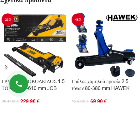
Σχετικά προϊόντα
-23%
-48%
ΓΡΥΛΟΣ ΚΡΟΚΟΔΕΙΛΟΣ 1.5
Γρύλος χαμηλού προφίλ 2,5
ΤΟΝΩΝ 70-610 mm JCB
τόνων 80-380 mm HAWEK
229.90
€
69.90
€
299.90
€
135.00
€
ΠΡΟΣΘΉΚΗ ΣΤΟ ΚΑΛΆΘΙ
ΠΡΟΣΘΉΚΗ ΣΤΟ ΚΑΛΆΘΙ
ΠΛΗΡΟΦΟΡΊΕΣ
ΧΡΗΣΙΜΟΙ ΣΥΝΔΕΣΜΟΙ