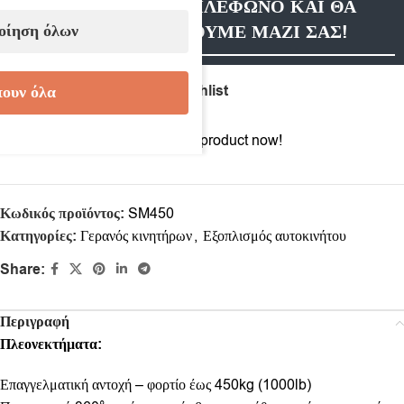
ΑΦΗΣΤΕ ΜΑΣ ΤΗΛΕΦΩΝΟ ΚΑΙ ΘΑ
οίηση όλων
ΕΠΙΚΟΙΝΩΝΗΣΟΥΜΕ ΜΑΖΙ ΣΑΣ!
Compare
Add to wishlist
ουν όλα
17
People watching this product now!
Κωδικός προϊόντος:
SM450
Κατηγορίες:
Γερανός κινητήρων
,
Εξοπλισμός αυτοκινήτου
Share:
Περιγραφή
Πλεονεκτήματα:
Επαγγελματική αντοχή – φορτίο έως 450kg (1000lb)