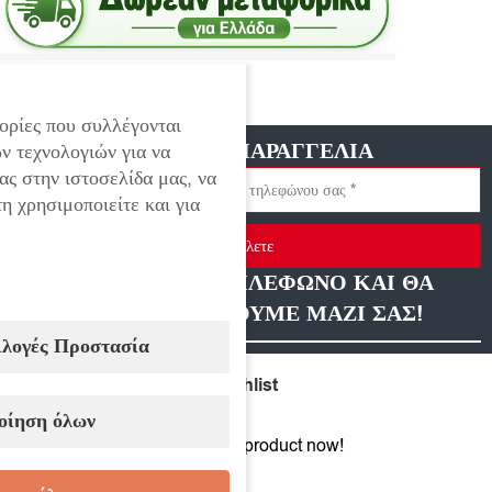
Εξαντλημένο
ορίες που συλλέγονται
ΓΡΗΓΟΡΗ ΠΑΡΑΓΓΕΛΙΑ
ν τεχνολογιών για να
ας στην ιστοσελίδα μας, να
η χρησιμοποιείτε και για
Στείλετε
ΑΦΗΣΤΕ ΜΑΣ ΤΗΛΕΦΩΝΟ ΚΑΙ ΘΑ
ΕΠΙΚΟΙΝΩΝΗΣΟΥΜΕ ΜΑΖΙ ΣΑΣ!
ιλογές Προστασία
Compare
Add to wishlist
οίηση όλων
10
People watching this product now!