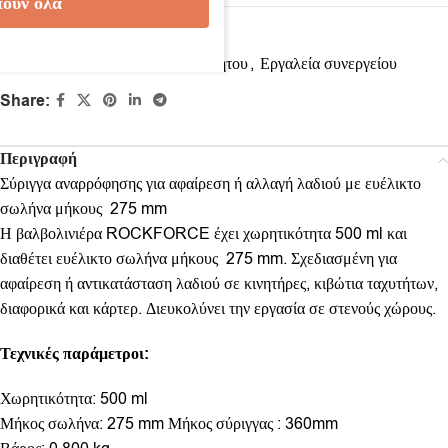
ουν όλα
Κωδικός προϊόντος:
1400889
Κατηγορίες:
Εξοπλισμός αυτοκινήτου
,
Εργαλεία συνεργείου
Share:
Περιγραφή
Σύριγγα αναρρόφησης για αφαίρεση ή αλλαγή λαδιού με ευέλικτο
σωλήνα μήκους 275 mm
Η βαλβολινιέρα ROCKFORCE έχει χωρητικότητα 500 ml και
διαθέτει ευέλικτο σωλήνα μήκους 275 mm. Σχεδιασμένη για
αφαίρεση ή αντικατάσταση λαδιού σε κινητήρες, κιβώτια ταχυτήτων,
διαφορικά και κάρτερ. Διευκολύνει την εργασία σε στενούς χώρους.
Τεχνικές παράμετροι:
Χωρητικότητα: 500 ml
Μήκος σωλήνα: 275 mm Μήκος σύριγγας : 360mm