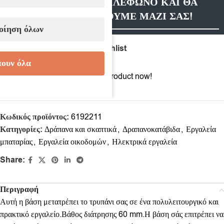
ΑΦΗΣΤΕ ΜΑΣ ΤΗΛΕΦΩΝΟ ΚΑΙ ΘΑ
ΕΠΙΚΟΙΝΩΝΗΣΟΥΜΕ ΜΑΖΙ ΣΑΣ!
οίηση όλων
Compare
Add to wishlist
ουν όλα
3
People watching this product now!
Κωδικός προϊόντος:
6192211
Κατηγορίες:
Δράπανα και σκαπτικά
,
Δραπανοκατάβιδα
,
Εργαλεία
μπαταρίας
,
Εργαλεία οικοδομών
,
Ηλεκτρικά εργαλεία
Share:
Περιγραφή
Αυτή η βάση μετατρέπει το τρυπάνι σας σε ένα πολυλειτουργικό και
πρακτικό εργαλείο.Βάθος διάτρησης 60 mm.Η βάση σάς επιτρέπει να