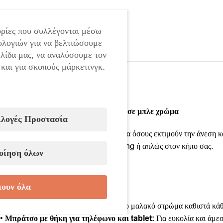
ρίες που συλλέγονται μέσω
ολογιών για να βελτιώσουμε
ελίδα μας, να αναλύσουμε τον
 και για σκοπούς μάρκετινγκ.
Αναδιπλούμενη καρέκλα-ξαπλώστρα σε μπλε χρώμα
ιλογές Προστασία
Η ξαπλώστρα είναι η ιδανική επιλογή για όσους εκτιμούν την άνεση 
παραλία, δίπλα στην πισίνα, στο camping ή απλώς στον κήπο σας.
οίηση όλων
Χαρακτηριστικά:
•
Διαστάσεις:
178 × 67 × 30 cm
ουν όλα
•
Φορτίο:
200 kg
•
Μαλακό στρώμα-μαξιλάρι:
Το άνετο μαλακό στρώμα καθιστά κάθ
•
Μπράτσο με θήκη για τηλέφωνο και tablet:
Για ευκολία και άμε