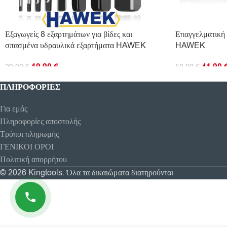
Εξαγωγείς 8 εξαρτημάτων για βίδες και
Επαγγελματική
σπασμένα υδραυλικά εξαρτήματα HAWEK
HAWEK
19.90
€
41.90
29.90
€
59.90
€
ΠΡΟΣΘΉΚΗ ΣΤΟ ΚΑΛΆΘΙ
ΠΡΟΣΘΉΚΗ ΣΤ
ΠΛΗΡΟΦΟΡΊΕΣ
Για εμάς
Πληροφορίες αποστολής
Τρόποι πληρωμής
ΓΕΝΙΚΟΙ ΟΡΟΙ
Πολιτική απορρήτου
© 2026 Kingtools. Όλα τα δικαιώματα διατηρούνται