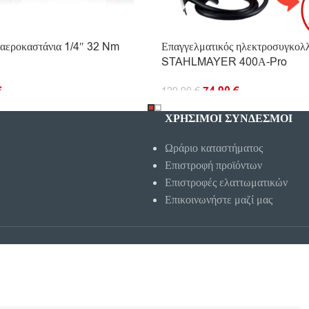
 αεροκαστάνια 1/4″ 32 Nm
Επαγγελματικός ηλεκτροσυγκολλ
STAHLMAYER 400А-Pro
€
74.90
€
129.90
€
Ο ΚΑΛΆΘΙ
ΠΡΟΣΘΉΚΗ ΣΤΟ ΚΑΛΆΘΙ
ΧΡΗΣΙΜΟΙ ΣΥΝΔΕΣΜΟΙ
Ωράριο καταστήματος
Επιστροφή προϊόντων
Επιστροφές ελαττωματικών
Επικοινωνήστε μαζί μας