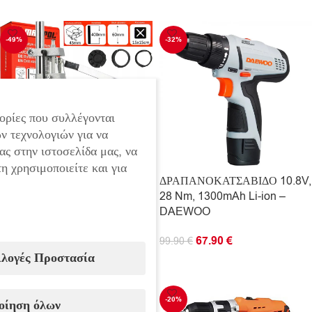
ΠΡΟΣΘΉΚΗ ΣΤΟ ΚΑΛΆΘΙ
ΠΡΟΣΘΉΚΗ ΣΤΟ ΚΑΛΆΘΙ
-49%
-32%
ορίες που συλλέγονται
ν τεχνολογιών για να
ας στην ιστοσελίδα μας, να
η χρησιμοποιείτε και για
Βάση πάγκου γενικής χρήσης για
ΔΡΑΠΑΝΟΚΑΤΣΑΒΙΔΟ 10.8V,
τρυπάνι 400 mm Mar-Pol
28 Nm, 1300mAh Li-ion –
DAEWOO
35.90
€
69.90
€
67.90
€
99.90
€
ΠΡΟΣΘΉΚΗ ΣΤΟ ΚΑΛΆΘΙ
ιλογές Προστασία
ΠΡΟΣΘΉΚΗ ΣΤΟ ΚΑΛΆΘΙ
-31%
-20%
οίηση όλων