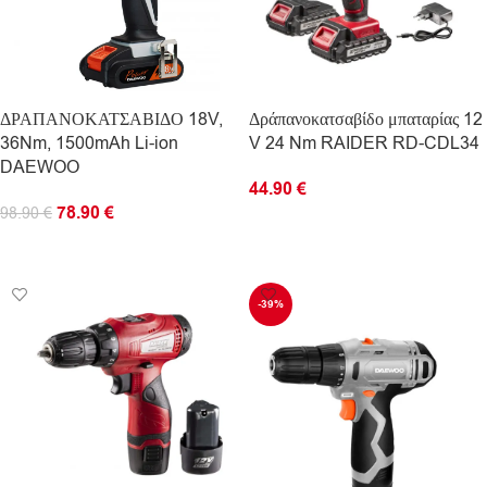
ΔΡΑΠΑΝΟΚΑΤΣΑΒΙΔΟ 18V,
Δράπανοκατσαβίδο μπαταρίας 12
36Nm, 1500mAh Li-ion
V 24 Nm RAIDER RD-CDL34
DAEWOO
44.90
€
78.90
€
98.90
€
ΠΡΟΣΘΉΚΗ ΣΤΟ ΚΑΛΆΘΙ
ΠΡΟΣΘΉΚΗ ΣΤΟ ΚΑΛΆΘΙ
-39%