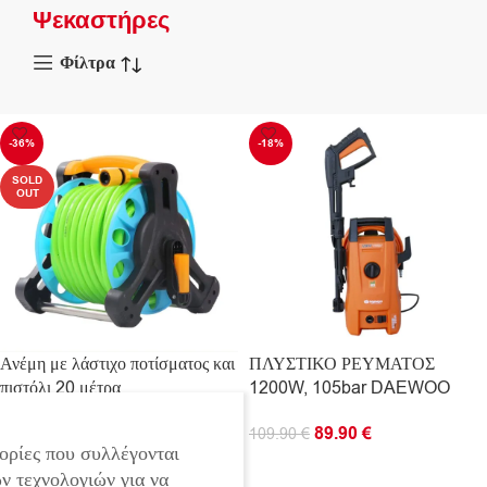
Ψεκαστήρες
Φίλτρα
-36%
-18%
SOLD
OUT
Ανέμη με λάστιχο ποτίσματος και
ΠΛΥΣΤΙΚΟ ΡΕΥΜΑΤΟΣ
πιστόλι 20 μέτρα
1200W, 105bar DAEWOO
44.90
€
89.90
€
69.90
€
109.90
€
ορίες που συλλέγονται
ΔΙΑΒΆΣΤΕ ΠΕΡΙΣΣΌΤΕΡΑ
ΠΡΟΣΘΉΚΗ ΣΤΟ ΚΑΛΆΘΙ
ν τεχνολογιών για να