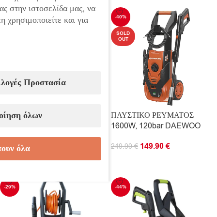
ας στην ιστοσελίδα μας, να
-45%
-40%
η χρησιμοποιείτε και για
SOLD
OUT
ιλογές Προστασία
οίηση όλων
ΠΛΥΣΤΙΚΟ ΡΕΥΜΑΤΟΣ
ΠΛΥΣΤΙΚΟ ΡΕΥΜΑΤΟΣ
1400W, 110bar RAPTER
1600W, 120bar DAEWOO
84.90
€
149.90
€
154.90
€
249.90
€
ουν όλα
ΠΡΟΣΘΉΚΗ ΣΤΟ ΚΑΛΆΘΙ
ΔΙΑΒΆΣΤΕ ΠΕΡΙΣΣΌΤΕΡΑ
-29%
-44%