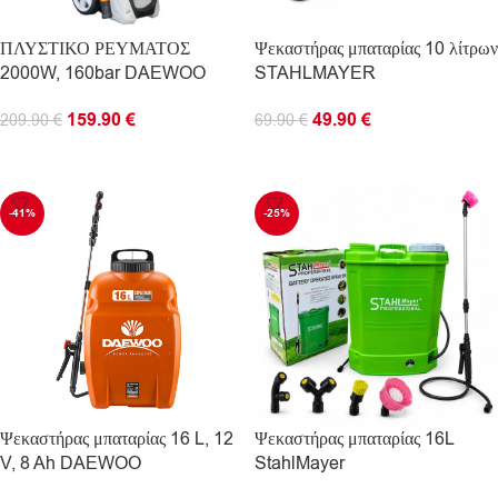
ΠΛΥΣΤΙΚΟ ΡΕΥΜΑΤΟΣ
Ψεκαστήρας μπαταρίας 10 λίτρων
2000W, 160bar DAEWOO
STAHLMAYER
159.90
€
49.90
€
209.90
€
69.90
€
ΠΡΟΣΘΉΚΗ ΣΤΟ ΚΑΛΆΘΙ
ΔΙΑΒΆΣΤΕ ΠΕΡΙΣΣΌΤΕΡΑ
-41%
-25%
Ψεκαστήρας μπαταρίας 16 L, 12
Ψεκαστήρας μπαταρίας 16L
V, 8 Ah DAEWOO
StahlMayer