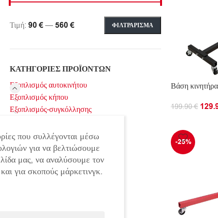
Τιμή:
90 €
—
560 €
ΦΙΛΤΡΆΡΙΣΜΑ
ΚΑΤΗΓΟΡΊΕΣ ΠΡΟΪΌΝΤΩΝ
Εξοπλισμός αυτοκινήτου
Βάση κινητήρ
Εξοπλισμός κήπου
129.
199.90
€
Εξοπλισμός-συγκόλλησης
Εργαλεία μπαταρίας
ΠΡΟΣΘΉΚΗ Σ
Εργαλεία οικοδομών
ρίες που συλλέγονται μέσω
-25%
Εργαλεία χειρός
ολογιών για να βελτιώσουμε
Ηλεκτρικά εργαλεία
ελίδα μας, να αναλύσουμε τον
Ηλεκτρονική
 και για σκοπούς μάρκετινγκ.
Όλες οι κατηγορίες
Σπίτι και κήπος
Χωρίς κατηγορία