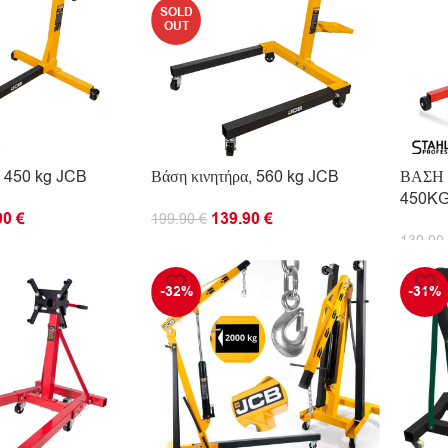
SOLD
OUT
α 450 kg JCB
Βάση κινητήρα, 560 kg JCB
ΒΑΣΗ
450K
90
€
139.90
€
199.90
€
139.90
ΤΟ ΚΑΛΆΘΙ
ΔΙΑΒΆΣΤΕ ΠΕΡΙΣΣΌΤΕΡΑ
ΠΡΟΣ
-32%
-31%