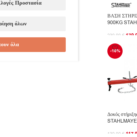
ιλογές Προστασία
ΒΑΣΗ ΣΤΗΡ
900KG STA
οίηση όλων
179.
239.90
€
ουν όλα
ΠΡΟΣΘΉΚΗ Σ
-16%
Δοκός στήριξη
STAHLMAYER
117.
139.90
€