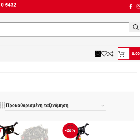
10 5432
0.0
-29%