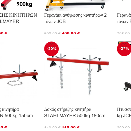
ΙΞΗΣ ΚΙΝΗΤΗΡΩΝ
Γερανάκι ανύψωσης κινητήρων 2
Γερανά
HLMAYER
τόνων JCB
τόνω
90
€
409.90
€
599.90
€
798.00
ΤΟ ΚΑΛΆΘΙ
ΠΡΟΣΘΉΚΗ ΣΤΟ ΚΑΛΆΘΙ
ΠΡΟΣ
-20%
-27%
ς κινητήρα
Δοκός στήριξης κινητήρα
Πτυσσό
 500kg 150cm
STAHLMAYER 500kg 180cm
kg JC
90
€
119.90
€
149.90
€
299.90