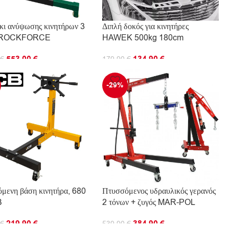
κι ανύψωσης κινητήρων 3
Διπλή δοκός για κινητήρες
ν ROCKFORCE
HAWEK 500kg 180cm
553.00
€
134.90
€
€
179.90
€
ΘΉΚΗ ΣΤΟ ΚΑΛΆΘΙ
ΠΡΟΣΘΉΚΗ ΣΤΟ ΚΑΛΆΘΙ
-29%
μενη βάση κινητήρα, 680
Πτυσσόμενος υδραυλικός γερανός
B
2 τόνων + ζυγός MAR-POL
219.90
€
384.90
€
€
539.90
€