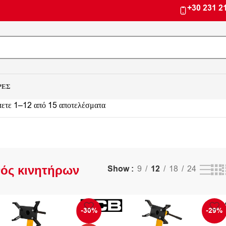
+30 231 2
ΡΕΣ
ετε 1–12 από 15 αποτελέσματα
ός κινητήρων
Show
9
12
18
24
-30%
-29%