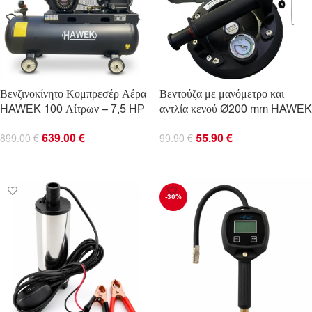
Βενζινοκίνητο Κομπρεσέρ Αέρα
Βεντούζα με μανόμετρο και
HAWEK 100 Λίτρων – 7,5 HP
αντλία κενού Ø200 mm HAWEK
639.00
€
55.90
€
899.00
€
99.90
€
ΠΡΟΣΘΉΚΗ ΣΤΟ ΚΑΛΆΘΙ
ΠΡΟΣΘΉΚΗ ΣΤΟ ΚΑΛΆΘΙ
-30%