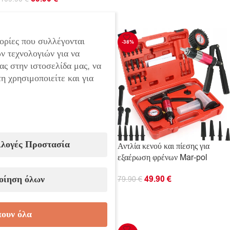
ΠΡΟΣΘΉΚΗ ΣΤΟ ΚΑΛΆΘΙ
ΠΡΟΣΘΉΚΗ ΣΤΟ ΚΑΛΆΘΙ
ορίες που συλλέγονται
-38%
ν τεχνολογιών για να
ας στην ιστοσελίδα μας, να
η χρησιμοποιείτε και για
ιλογές Προστασία
Αντλία για άντληση καυσίμου
Αντλία κενού και πίεσης για
πετρελαίου και λαδιού 220V
εξαέρωση φρένων Mar-pol
38mm Stahlmayer
οίηση όλων
49.90
€
79.90
€
54.90
€
ΠΡΟΣΘΉΚΗ ΣΤΟ ΚΑΛΆΘΙ
ΠΡΟΣΘΉΚΗ ΣΤΟ ΚΑΛΆΘΙ
ουν όλα