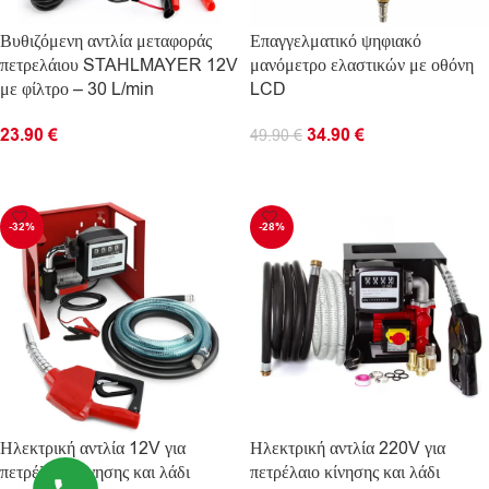
Βυθιζόμενη αντλία μεταφοράς
Επαγγελματικό ψηφιακό
πετρελάιου STAHLMAYER 12V
μανόμετρο ελαστικών με οθόνη
με φίλτρο – 30 L/min
LCD
23.90
€
34.90
€
49.90
€
ΠΡΟΣΘΉΚΗ ΣΤΟ ΚΑΛΆΘΙ
ΠΡΟΣΘΉΚΗ ΣΤΟ ΚΑΛΆΘΙ
-32%
-28%
Ηλεκτρική αντλία 12V για
Ηλεκτρική αντλία 220V για
πετρέλαιο κίνησης και λάδι
πετρέλαιο κίνησης και λάδι