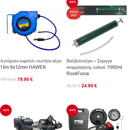
-27%
-29%
SOLD
OUT
Αυτόματο καρούλι σωλήνα αέρα
Βαλβολινιέρα – Σύριγγα
15m 8x12mm HAWEK
αναρρόφησης λαδιού 1000ml
RockForce
79.90
€
109.90
€
24.90
€
34.90
€
ΠΡΟΣΘΉΚΗ ΣΤΟ ΚΑΛΆΘΙ
ΔΙΑΒΆΣΤΕ ΠΕΡΙΣΣΌΤΕΡΑ
-29%
-44%